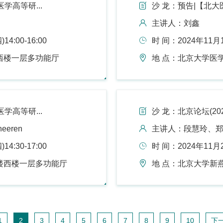
学高等研...
沙 龙：预告|【北大医
主讲人：刘鑫
4:00-16:00
时 间：2024年11月1
西楼一层多功能厅
地 点：北京大学医学
学高等研...
沙 龙：北京论坛(202
eeren
主讲人：段慧玲、郑
4:30-17:00
时 间：2024年11月2
楼西楼一层多功能厅
地 点：北京大学新
1
2
3
4
5
6
7
8
9
10
下