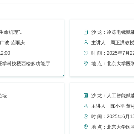
命机理"...
沙 龙：冷冻电镜赋能
曲广波 范雨庆
主讲人：周正洪教
2:00
时 间：2025年7月27
医学科技楼西楼多功能厅
地 点：北京大学医
论坛
沙 龙：人工智能赋
主讲人：陈小平 董彬
时 间：2025年6月13
地 点：北京大学医