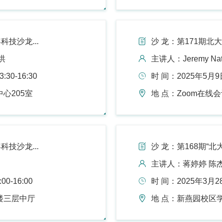
科技沙龙...
沙 龙：第171期北大
洪
主讲人：Jeremy Nat
30-16:30
时 间：2025年5月9
心205室
地 点：Zoom在线
科技沙龙...
沙 龙：第168期“北
主讲人：蒋婷婷 陈杰
0-16:00
时 间：2025年3月28
楼三层中厅
地 点：新燕园校区