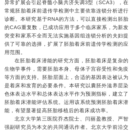
异常扩展会引起脊髓小脑共济失调3型（SCA3），在
常规胚胎着床前遗传学检测中主要依靠连锁分析进行
诊断。本研究基于RNA的方法，可以直接检测出胚胎
的CAG重复数，已成功应用于多个临床家系，为新发
突变和家系不全而无法实施基因组连锁分析的夫妇提
供了可靠的选择，扩展了胚胎着床前遗传学检测的应
用范围。
在胚胎着床潜能的研究方面，胚胎着床是复杂的
生物学事件，需要胚胎本身、母体子宫容受性和免疫
等方面的支持。胚胎层面上，合适的基因表达被认为
是着床和发育的必要条件。本研究以囊胚外滋养层染
色体表达水平和总体表达水平作为预测指标，建立了
胚胎着床潜能评估系统。运用该系统预测胚胎着床潜
能，有望显著提高胚胎移植后的着床成功率。
北京大学第三医院乔杰院士、闫丽盈教授、严智
强副研究员为本文的共同通讯作者。北京大学前沿交