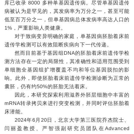
库已收录 8000 多种单基因遗传病。尽管单基因遗传
病被认为是罕见的，其发病率为万分之一，甚至可能
+
低至百万分之一，但单基因病总体发病率高达人口的
1%，严重影响人类健康。
对于致病变异明确的家庭，单基因病胚胎着床前
遗传学检测可以有效阻断疾病向下一代传递。
然而目前基于基因组DNA的胚胎着床前遗传学检
+
测方法存在一定的局限性，其准确性和适用范围受到
单细胞全基因组扩增覆盖不均和等位基因脱扣的影
响。此外，即使胚胎着床前遗传学检测诊断为正常的
囊胚，仍有约50%的胚胎无法着床。
因此，本研究探索利用滋养外胚层细胞中丰富的
+
mRNA转录拷贝来进行突变检测，并同时评估胚胎着
床潜能。
2024年6月20日，北京大学第三医院乔杰院士、
闫丽盈教授、严智强副研究员团队在Advanced