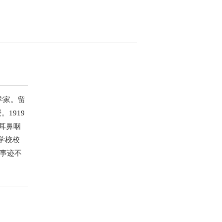
学家。留
1919
了耳鼻咽
大学校校
余事迹不