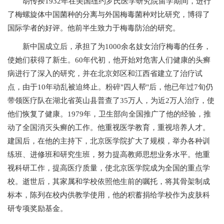
胡传揆1932年在美国纽约罗氏医学研究院留学期间，进行
了梅螺旋体中国菌种的分离与外国梅毒菌种对比研究，博得了
+
国际学者的好评。他前半生致力于梅毒防治的研究。
新中国成立后，承担了为1000余名妓女治疗梅毒的任务，
使她们获得了新生。60年代初，他开始对危害人们健康的头癣
病进行了深入的研究，并在北京郊区和江西省建立了治疗试
点，由于10年动乱被迫终止。粉碎"四人帮"后，他已年过7旬仍
+
带领医疗队在湖北省英山县普查了35万人，为近2万人治疗，使
他们恢复了健康。1979年，卫生部向全国推广了他的经验，推
动了全国消灭头癣的工作。他重视医学教育，重视培养人才。
建国后，在他的主持下，北京医学院扩大了规模，举办各种训
练班、进修班和研究生班，努力提高教师思想业务水平。他重
+
视科研工作，提高医疗质量，使北京医学院成为全国的重点学
校。逝世后，其家属和学校依照他生前的嘱托，将其骨架制成
标本，陈列在校内供教学使用，他的积蓄捐给学校作为皮肤科
研专项奖励基金。