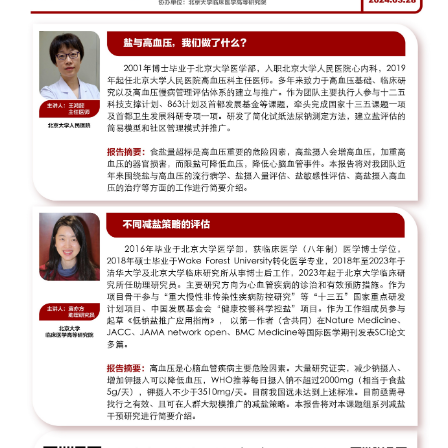
+
+
+