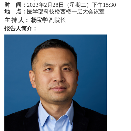
时
间：
2023
年
2
月
28
日（星期二）下午
15:30
地 点：
医学部科技楼西楼一层大会议室
+
主 持 人：
杨宝学
副院长
报告
人
简介：
+
+