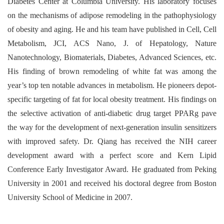
Diabetes Center at Columbia University. His laboratory focuses
on the mechanisms of adipose remodeling in the pathophysiology
+
of obesity and aging. He and his team have published in
Cell
,
Cell
Metabolism
,
JCI
,
ACS Nano
,
J. of Hepatology
,
Nature
Nanotechnology
,
Biomaterials
,
Diabetes
,
Advanced Sciences
, etc.
His finding of brown remodeling of white fat was among the
year’s top ten notable advances in metabolism. He pioneers depot-
specific targeting of fat for local obesity treatment. His findings on
the selective activation of anti-diabetic drug target PPAR
g
pave
the way for the development of next-generation insulin sensitizers
with improved safety. Dr. Qiang has received the NIH career
development award with a perfect score and Kern Lipid
Conference Early Investigator Award. He graduated from Peking
University in 2001 and received his doctoral degree from Boston
University School of Medicine in 2007.