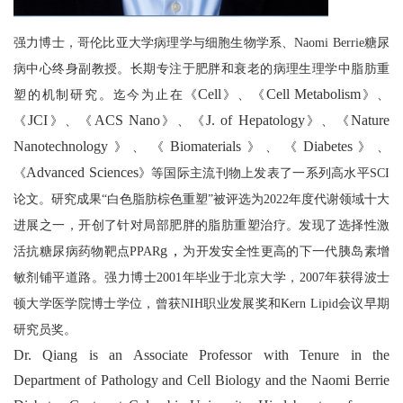
+
强力博士，哥伦比亚大学病理学与细胞生物学系
、
Naomi Berrie
糖尿
病中心终身副教授。长期专注于肥胖和衰老的病理生理学中脂肪重
Cell
Cell Metabolism
塑的机制研究。迄今为止在《
》、《
》、
JCI
ACS Nano
J. of Hepatology
Nature
《
》、《
》、《
》、《
Nanotechnology
Biomaterials
Diabetes
》、《
》、《
》、
+
Advanced Sciences
《
》等国际主流刊物上发表了一系列高水平
SCI
论文。研究成果
“
白色脂肪棕色重塑
”
被评选为
2022
年度代谢领域十大
进展之一，开创了针对局部肥胖的脂肪重塑治疗。发现了选择性激
g
，
活抗糖尿病药物靶点
PPAR
为开发安全性更高的下一代胰岛素增
敏剂铺平道路。强力博士
2001
年毕业于北京大学，
2007
年获得波士
+
顿大学医学院博士学位，曾获
NIH
职业发展奖和
Kern Lipid
会议早期
研究员奖。
Dr. Qiang is an Associate Professor with Tenure in the
Department of Pathology and Cell Biology and the Naomi Berrie