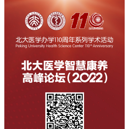
+
+
+