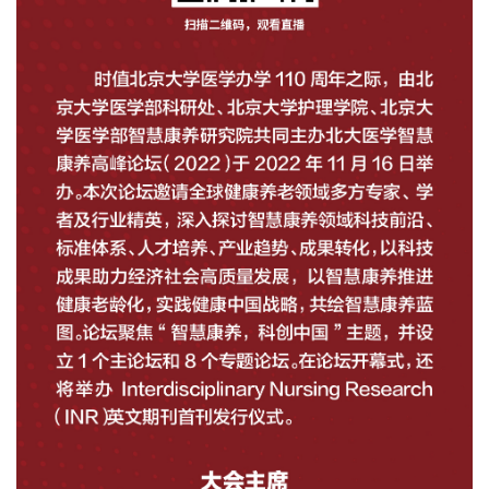
+
+
+