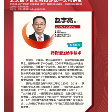
+
+
+