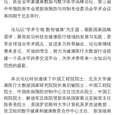
坛、医促会华夏健康数据与数字医学高峰论坛、第三届
中华预防医学会肾脏病预防与控制专业委员会学术会议
+
将同期于
北京
举行。
论坛以“学术引领 数智健康”为主题，着眼国家战略
需求，聚焦前沿科技在健康医疗领域的发展与实践，荟
萃全球顶尖学术观点，促进多方跨界融合。论坛将继续
+
秉承多元、开放的理念，努力为健康医疗大数据行业搭
建一个高水平跨界交流平台，为学术界带来一次知识与
思想的盛宴。
本次论坛特别邀请了中国工程院院士、北京大学健
康医疗大数据国家研究院院长詹启敏院士，中国工程院
+
院士、中国疾病预防控制中心主任沈洪兵院士，中国工
程院院士、解放军总医院肾脏疾病国家重点实验室主任
陈香美院士，美国罗切斯特大学计算机系罗杰波教授，
世卫组织数字健康和健康教育合作中心主任、 新加坡南