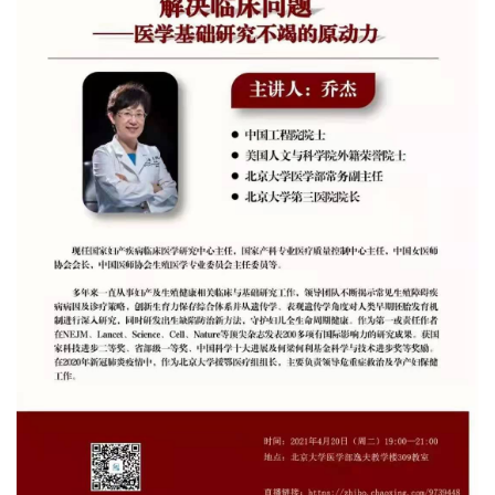
+
+
+