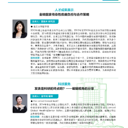
+
+
+