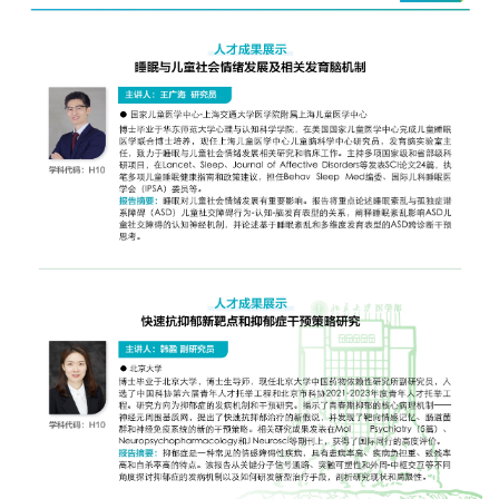
+
+
+