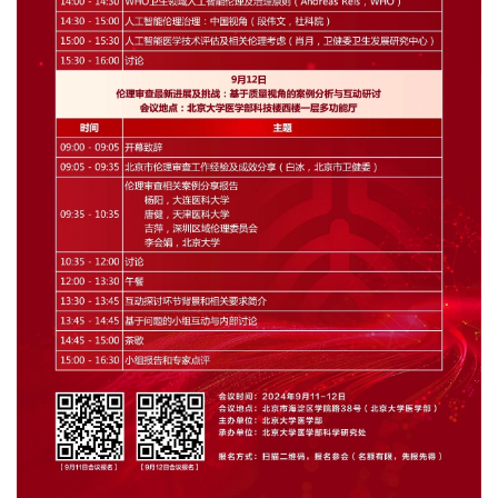
+
+
+