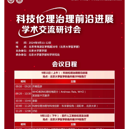
+
+
+