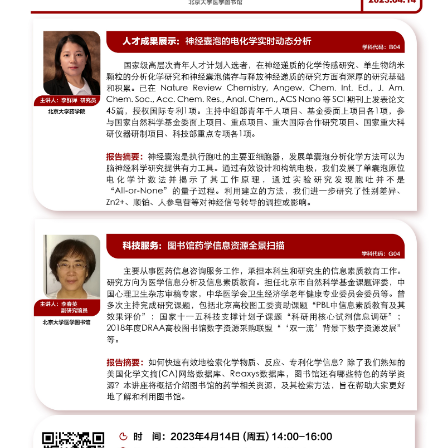
+
+
+